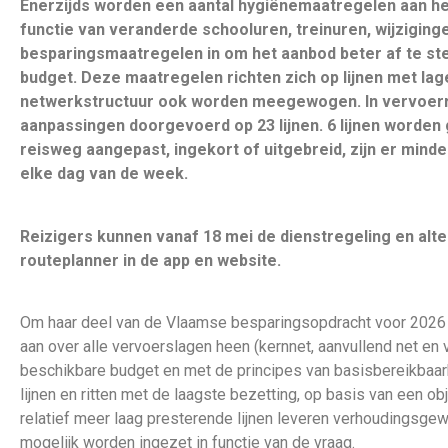
Enerzijds worden een aantal hygiënemaatregelen aan h
functie van veranderde schooluren, treinuren, wijziginge
besparingsmaatregelen in om het aanbod beter af te s
budget. Deze maatregelen richten zich op lijnen met lage
netwerkstructuur ook worden meegewogen. In vervoer
aanpassingen doorgevoerd op 23 lijnen. 6 lijnen worden 
reisweg aangepast, ingekort of uitgebreid, zijn er minde
elke dag van de week.
Reizigers kunnen vanaf 18 mei de dienstregeling en alte
routeplanner in de app en website.
Om haar deel van de Vlaamse besparingsopdracht voor 2026 t
aan over alle vervoerslagen heen (kernnet, aanvullend net en v
beschikbare budget en met de principes van basisbereikbaar
lijnen en ritten met de laagste bezetting, op basis van een o
relatief meer laag presterende lijnen leveren verhoudingsgewi
mogelijk worden ingezet in functie van de vraag. ​