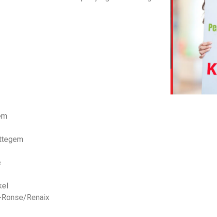
em
ottegem
e
kel
 -Ronse/Renaix