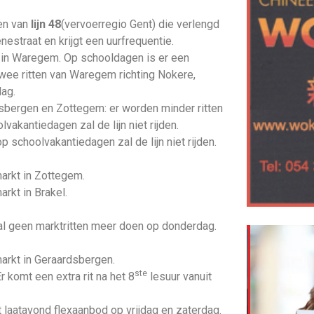
en van
lijn 48
(vervoerregio Gent) die verlengd
estraat en krijgt een uurfrequentie.
n in Waregem. Op schooldagen is er een
twee ritten van Waregem richting Nokere,
ag.
rdsbergen en Zottegem: er worden minder ritten
akantiedagen zal de lijn niet rijden.
p schoolvakantiedagen zal de lijn niet rijden.
markt in Zottegem.
arkt in Brakel.
zal geen marktritten meer doen op donderdag.
markt in Geraardsbergen.
ste
 komt een extra rit na het 8
lesuur vanuit
 laatavond flexaanbod op vrijdag en zaterdag.