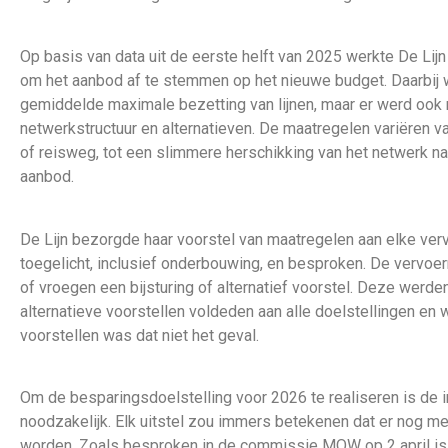
Op basis van data uit de eerste helft van 2025 werkte De Lij
om het aanbod af te stemmen op het nieuwe budget. Daarbij w
gemiddelde maximale bezetting van lijnen, maar er werd ook 
netwerkstructuur en alternatieven. De maatregelen variëren v
of reisweg, tot een slimmere herschikking van het netwerk na
aanbod.
De Lijn bezorgde haar voorstel van maatregelen aan elke verv
toegelicht, inclusief onderbouwing, en besproken. De vervoer
of vroegen een bijsturing of alternatief voorstel. Deze werd
alternatieve voorstellen voldeden aan alle doelstellingen en
voorstellen was dat niet het geval.
Om de besparingsdoelstelling voor 2026 te realiseren is de i
noodzakelijk. Elk uitstel zou immers betekenen dat er nog
worden. Zoals besproken in de commissie MOW op 2 april is