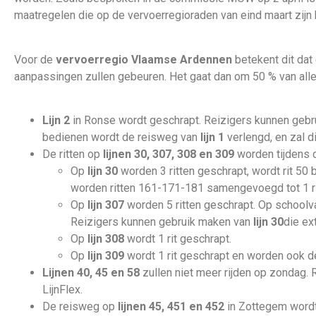
maatregelen die op de vervoerregioraden van eind maart zijn
Voor de
vervoerregio Vlaamse Ardennen
betekent dit dat e
aanpassingen zullen gebeuren. Het gaat dan om 50 % van alle
Lijn 2
in Ronse wordt geschrapt. Reizigers kunnen geb
bedienen wordt de reisweg van
lijn 1
verlengd, en zal di
De ritten op
lijnen 30, 307, 308 en 309
worden tijdens 
Op
lijn 30
worden 3 ritten geschrapt, wordt rit 50
worden ritten 161-171-181 samengevoegd tot 1 rit
Op
lijn 307
worden 5 ritten geschrapt. Op schoolva
Reizigers kunnen gebruik maken van
lijn 30
die ext
Op
lijn 308
wordt 1 rit geschrapt.
Op
lijn 309
wordt 1 rit geschrapt en worden ook d
Lijnen 40, 45 en 58
zullen niet meer rijden op zondag.
LijnFlex.
De reisweg op
lijnen 45, 451 en 452
in Zottegem wordt