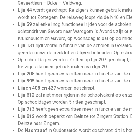
Gevaertlaan – Buke – Veldweg.
Lijn 44
wordt geschrapt. Reizigers kunnen gebruik mak
wordt tot Zottegem. De reisweg loopt via de N46 en Elen
Lijn 59
zal enkel nog functioneel rijden voor de schole
ochtendrit van Gavere naar Waregem. ’s Avonds zijn er 
Kruishoutem en Gavere, op woensdag is dat op de midd
Lijn 131
rijdt vooral in functie van de scholen in Geraa
gereden maar de marktritten blijven behouden. Op schoolv
Op schooldagen worden 7 ritten op
lijn 207
geschrapt, o
Reizigers kunnen gebruik maken van
lijn 20
.
Lijn 208
heeft geen extra ritten meer in functie van de 
Lijn 395
heeft geen extra ritten meer in functie van de m
Lijnen 408 en 427
worden geschrapt.
Lijn 612
zal niet meer rijden in de schoolvakanties en 
Op schooldagen worden 5 ritten geschrapt.
Lijn 713
heeft geen extra ritten meer in functie van de 
Lijn 812
wordt beperkt van Deinze tot Zingem Station. Er
Deinze naar Zingem.
De
Nachtraaf
in Oudenaarde wordt geschrapt: dit is het