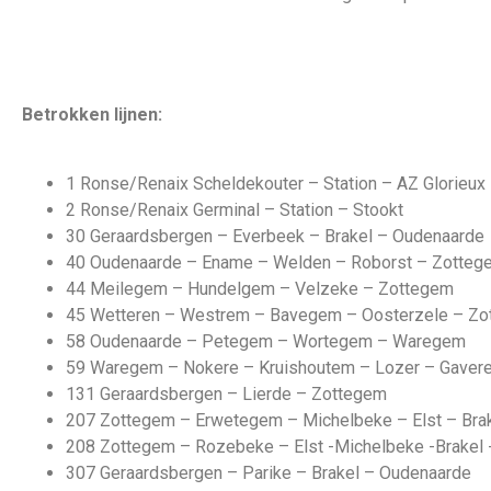
Betrokken lijnen:
1 Ronse/Renaix Scheldekouter – Station – AZ Glorieux
2 Ronse/Renaix Germinal – Station – Stookt
30 Geraardsbergen – Everbeek – Brakel – Oudenaarde
40 Oudenaarde – Ename – Welden – Roborst – Zotteg
44 Meilegem – Hundelgem – Velzeke – Zottegem
45 Wetteren – Westrem – Bavegem – Oosterzele – Z
58 Oudenaarde – Petegem – Wortegem – Waregem
59 Waregem – Nokere – Kruishoutem – Lozer – Gaver
131 Geraardsbergen – Lierde – Zottegem
207 Zottegem – Erwetegem – Michelbeke – Elst – Bra
208 Zottegem – Rozebeke – Elst -Michelbeke -Brakel
307 Geraardsbergen – Parike – Brakel – Oudenaarde