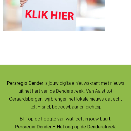
Persregio Dender
is jouw digitale nieuwskrant met nieuws
uit het hart van de Denderstreek. Van Aalst tot
Geraardsbergen, wij brengen het lokale nieuws dat echt
telt – snel, betrouwbaar en dichtbij.
Blijf op de hoogte van wat leeft in jouw buurt.
Persregio Dender – Het oog op de Denderstreek.