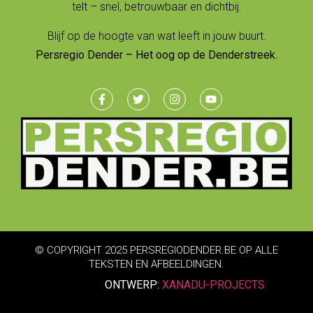
telt – snel, betrouwbaar en dichtbij.
Blijf op de hoogte van wat leeft in jouw buurt.
Persregio Dender – Het oog op de Denderstreek.
© COPYRIGHT 2025 PERSREGIODENDER.BE OP ALLE
TEKSTEN EN AFBEELDINGEN.
ONTWERP:
XANADU-PROJECTS