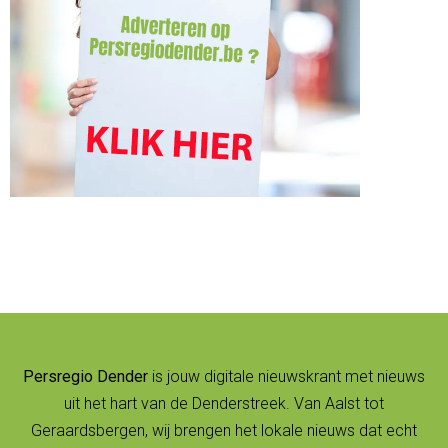
Persregio Dender
is jouw digitale nieuwskrant met nieuws
uit het hart van de Denderstreek. Van Aalst tot
Geraardsbergen, wij brengen het lokale nieuws dat echt