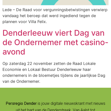
Lede – De Raad voor vergunningsbetwistingen verwierp
vandaag het beroep dat werd ingediend tegen de
plannen voor Villa Felix.
Denderleeuw viert Dag van
de Ondernemer met casino-
avond
Op zaterdag 22 november zetten de Raad Lokale
Economie en Lokaal Bestuur Denderleeuw haar
ondernemers in de bloemetjes tijdens de jaarlijkse Dag
van de Ondernemer.
Persregio Dender
is jouw digitale nieuwskrant met nieuws
uit het hart van de Denderstreek. Van Aalst tot