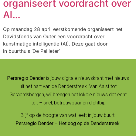
organiseert voordracht over
AI…
Op maandag 28 april eerstkomende organiseert het
Davidsfonds van Outer een voordracht over
kunstmatige intelligentie (AI). Deze gaat door
in buurthuis ‘De Pallieter’
Persregio Dender
is jouw digitale nieuwskrant met nieuws
uit het hart van de Denderstreek. Van Aalst tot
Geraardsbergen, wij brengen het lokale nieuws dat echt
telt – snel, betrouwbaar en dichtbij.
Blijf op de hoogte van wat leeft in jouw buurt.
Persregio Dender – Het oog op de Denderstreek.