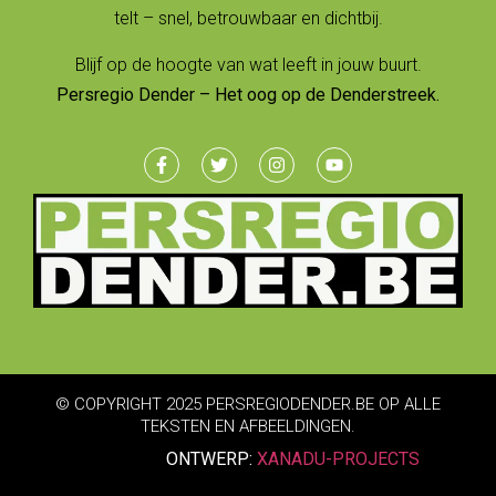
telt – snel, betrouwbaar en dichtbij.
Blijf op de hoogte van wat leeft in jouw buurt.
Persregio Dender – Het oog op de Denderstreek.
© COPYRIGHT 2025 PERSREGIODENDER.BE OP ALLE
TEKSTEN EN AFBEELDINGEN.
ONTWERP:
XANADU-PROJECTS