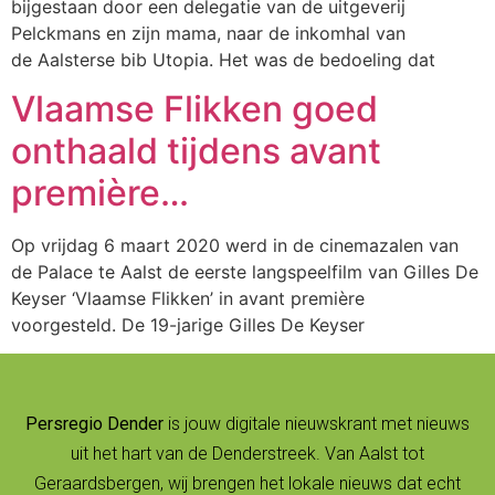
bijgestaan door een delegatie van de uitgeverij
Pelckmans en zijn mama, naar de inkomhal van
de Aalsterse bib Utopia. Het was de bedoeling dat
Vlaamse Flikken goed
onthaald tijdens avant
première…
Op vrijdag 6 maart 2020 werd in de cinemazalen van
de Palace te Aalst de eerste langspeelfilm van Gilles De
Keyser ‘Vlaamse Flikken’ in avant première
voorgesteld. De 19-jarige Gilles De Keyser
Persregio Dender
is jouw digitale nieuwskrant met nieuws
uit het hart van de Denderstreek. Van Aalst tot
Geraardsbergen, wij brengen het lokale nieuws dat echt